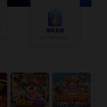
始
领取奖励
别忘了领取您的奖金。