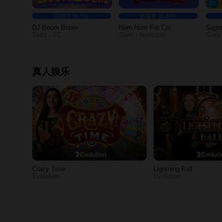
回报率
96.5%
回报率
96.84%
DJ Boom Boom
Nom Nom Fat Cat
Suga
Slots
-
FC
Slots
-
Nextspin
Slots
真人娱乐
Crazy Time
Ligntning Ball
Evolution
Evolution