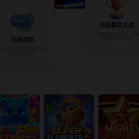
开始赢取大奖
在您最喜爱的游戏中，开
完成存款
赢得超高奖励！
使用现金转账或加密货币转
账完成首次存款。