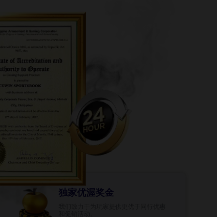
独家优渥奖金
我们致力于为玩家提供更优于同行优惠
和促销活动。