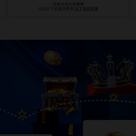
目前没有任何赛事
点击以下连接以查询
接下来的赛事