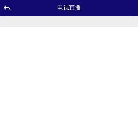
电视直播
主
页
面
优
惠
活
动
品
牌
大
使
USDT
FAQ
联
系