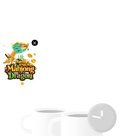
我
们
排
行
榜
语
×
言
PC
版
下
载
VIP
代
理