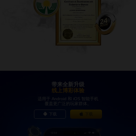
带来全新升级
线上博彩体验
适用于 Android 和 iOS 智能手机
覆盖更广泛的玩家群体。
下载
下载