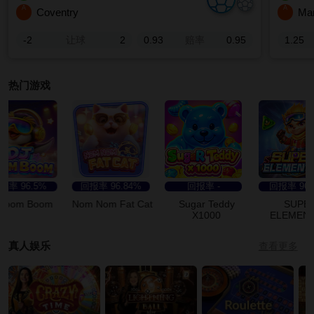
A
A
Coventry
Man
-2
让球
2
0.93
赔率
0.95
1.25
热门游戏
率
96.5%
回报率
96.84%
回报率
-
回报率
96.5
oom Boom
Nom Nom Fat Cat
Sugar Teddy
SUPER
X1000
ELEMENTS
真人娱乐
查看更多