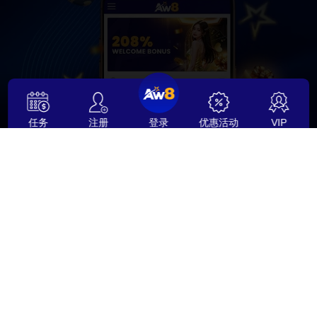
任务
注册
登录
优惠活动
VIP
许可证
证书
关注我们
转账方式