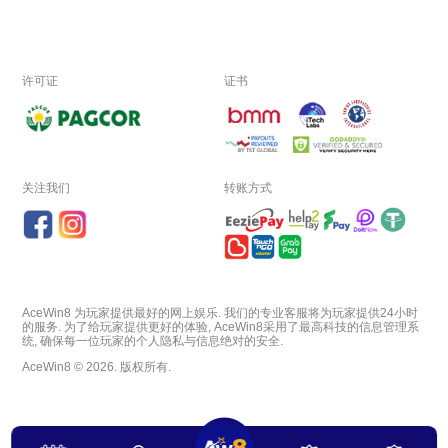
许可证
证书
关注我们
转账方式
AceWin8 为玩家提供最好的网上娱乐. 我们的专业客服将为玩家提供24小时
的服务. 为了给玩家提供更好的体验, AceWin8采用了最高科技的信息管理系
统, 确保每一位玩家的个人隐私与信息绝对的安全.
AceWin8 © 2026. 版权所有.