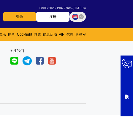
08/08/2026 1:04:27am (GMT+8)
登录
注册
娱乐
捕鱼
Cockfight
彩票
优惠活动
VIP
代理
更多
关注我们