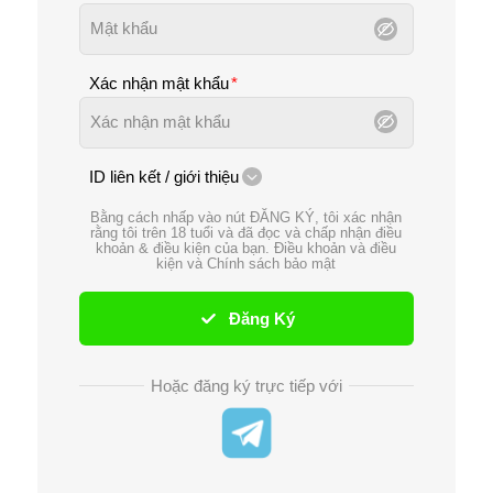
Xác nhận mật khẩu
ID liên kết / giới thiệu
Bằng cách nhấp vào nút ĐĂNG KÝ, tôi xác nhận
rằng tôi trên 18 tuổi và đã đọc và chấp nhận điều
khoản & điều kiện của bạn.
Điều khoản và điều
kiện
và
Chính sách bảo mật
Đăng Ký
Hoặc đăng ký trực tiếp với