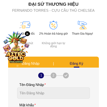
Ngữ
ĐẠI SỨ THƯƠNG HIỆU
FERNANDO TORRES - CỰU CẦU THỦ CHELSEA
Máy
Tính
Tải
Về
×
Nạp rút siêu tốc
2% Hoàn trả hàng giờ
Tham Gia Ngay!
VIP
Chỉ từ 2 phút
Không giới hạn tự
động
Đại
Lý
|
Đăng Nhập
Đăng Ký
1
2
Tên Đăng Nhập
Mật khẩu