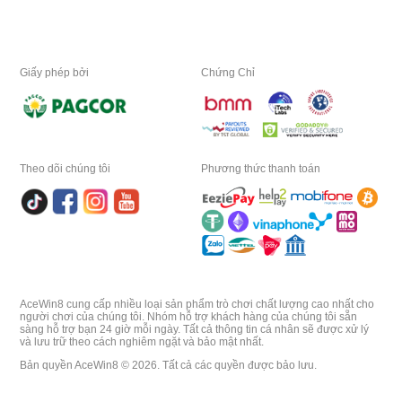
Giấy phép bởi
Chứng Chỉ
Theo dõi chúng tôi
Phương thức thanh toán
AceWin8 cung cấp nhiều loại sản phẩm trò chơi chất lượng cao nhất cho
người chơi của chúng tôi. Nhóm hỗ trợ khách hàng của chúng tôi sẵn
sàng hỗ trợ bạn 24 giờ mỗi ngày. Tất cả thông tin cá nhân sẽ được xử lý
và lưu trữ theo cách nghiêm ngặt và bảo mật nhất.
Bản quyền AceWin8 © 2026. Tất cả các quyền được bảo lưu.