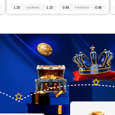
1.25
-1.25
0.84
-0.96
แฮนดิแคป
ราคาต่อรอง