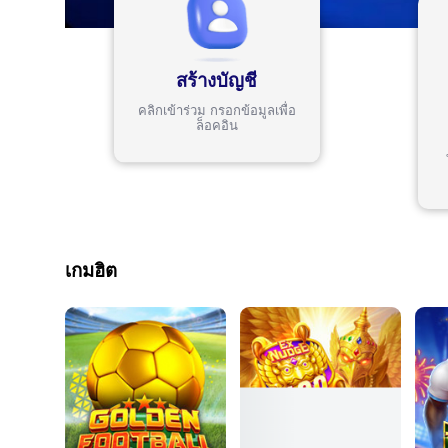
สร้างบัญชี
คลิกเข้าร่วม กรอกข้อมูลเพื่อ
ล็อคอิน
เกมฮิต