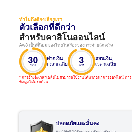
ทำไมถึงต้องเลือกเรา
ตัวเลือกที่ดีกว่า
สำหรับคาสิโนออนไลน์
Aw8 เป็นที่นิยมของไทยในเรื่องของการจ่ายเงินจริง
30
3
ฝากเงิน
ถอนเงิน
เวลาเฉลี่ย
เวลาเฉลี่ย
วินาที
นาที
* การอ้างอิงเวลาเฉลี่ยไม่สามารถใช้งานได้หากธนาคารออฟไลน์ การเ
ข้อมูลไม่ครบถ้วน
ปลอดภัยและมั่นคง
AceWin8 ได้รับการรองรับจากรัฐบาล