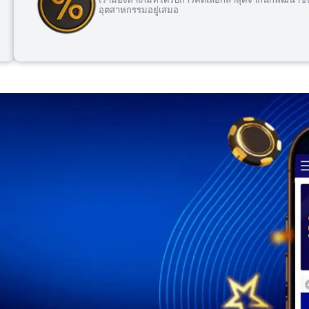
อุตสาหกรรมอยู่เสมอ