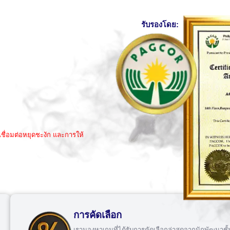
รับรองโดย:
ชื่อมต่อหยุดชะงัก และการให้
การคัดเลือก
เรามองหาเกมที่ได้รับการคัดเลือกล่าสุดจากนักพัฒนาชั