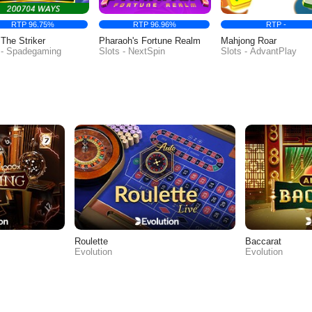
RTP
96.75%
RTP
96.96%
RTP
-
The Striker
Pharaoh's Fortune Realm
Mahjong Roar
-
Spadegaming
Slots
-
NextSpin
Slots
-
AdvantPlay
Baccarat
Crazy Coin Flip
Evolution
Evolution