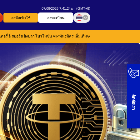
07/08/2026 7:41:26am (GMT+8)
ย
ลงชื่อเข้าใช้
ลงทะเบียน
เตอรี่
อี สปอร์ต
ยิงปลา
โปรโมชั่น
VIP
พันธมิตร
เพิ่มเติม
ติดต่อเรา