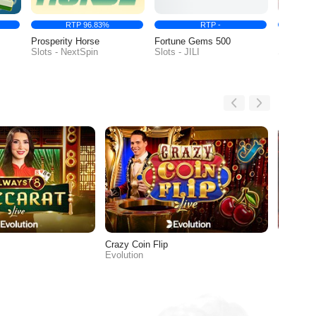
RTP
96.83%
RTP
-
Prosperity Horse
Fortune Gems 500
Dragon C
Slots
-
NextSpin
Slots
-
JILI
Slots
-
A
Funky Time
Monopoly
Evolution
Evolutio