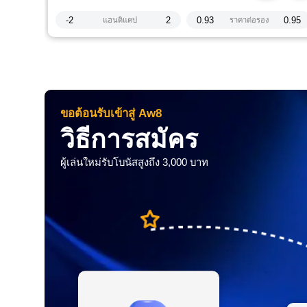
-2
2
0.93
0.95
แฮนดิแคป
ราคาต่อรอง
ขอต้อนรับเข้าสู่ Aw8
วิธีการสมัคร
ผู้เล่นใหม่รับโบนัสสูงถึง 3,000 บาท