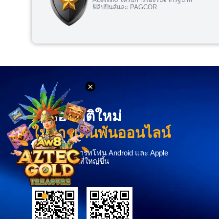
ฟิลิปปินส์และ PAGCOR
×
ส่งมอบมิติใหม่
ในการเดินพันออนไลน์
ใช้งานได้บนสมาร์ทโฟน Android และ Apple
เข้าถึงฐานผู้เล่นที่ใหญ่ขึ้น