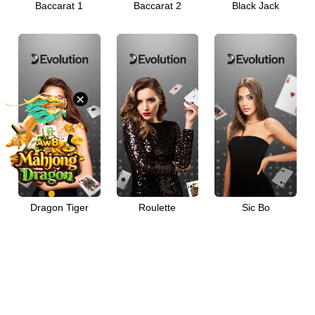
Baccarat 1
Baccarat 2
Black Jack
ภาษา
เด
สก์ท็อป
×
ดาวน์โหลด
VIP
พันธมิตร
Dragon Tiger
Roulette
Sic Bo