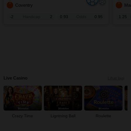
A
A
Coventry
Man
-2
Handicap
2
0.93
Odds
0.95
1.25
Permainan Hangat
Live Casino
Lihat lagi