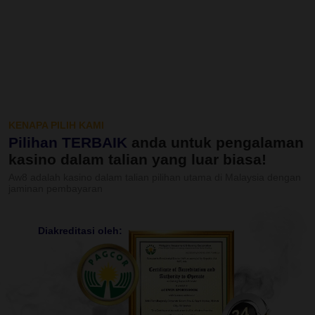
Crazy Time
Ligntning Ball
Roulette
KENAPA PILIH KAMI
Pilihan TERBAIK
anda untuk pengalaman
kasino dalam talian yang luar biasa!
Aw8 adalah kasino dalam talian pilihan utama di Malaysia dengan
jaminan pembayaran
Diakreditasi oleh: