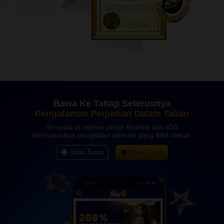
Bawa Ke Tahap Seterusnya
Pengalaman Perjudian Dalam Talian
Tersedia di telefon pintar Android dan IOS
Menyasarkan pangkalan pemain yang lebih besar.
Muat Turun
Muat Turun