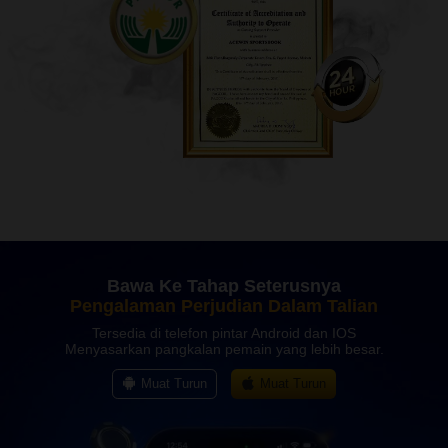
Bawa Ke Tahap Seterusnya
Pengalaman Perjudian Dalam Talian
Tersedia di telefon pintar Android dan IOS
Menyasarkan pangkalan pemain yang lebih besar.
Muat Turun
Muat Turun