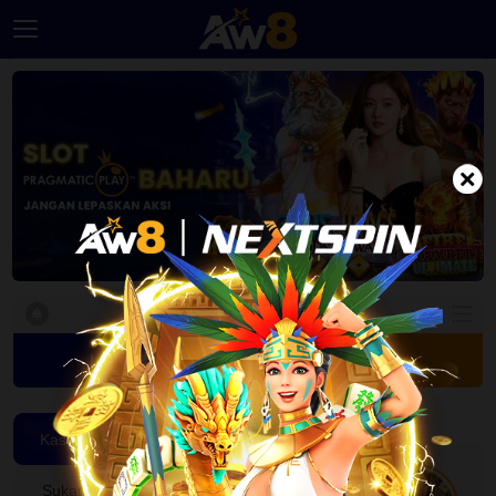
Halaman
Utama
Promosi
Duta
Hubungi
Kami
Papan
Log Masuk
Sertai
Pendahulu
Bahasa
Kasino
Kasino
HOT
HOT
Desktop
Sukan