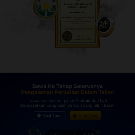
Bawa Ke Tahap Seterusnya
Pengalaman Perjudian Dalam Talian
Tersedia di telefon pintar Android dan IOS
Menyasarkan pangkalan pemain yang lebih besar.
Muat Turun
Muat Turun