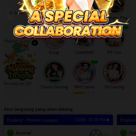
Muat
E-Sukan
Turun
Evolution
Sexy Baccarat
Pragmatic Play
Slots
NEW
NEW
VIP
Pemancingan
×
Afiliasi
Ezugi
CyberBetX
MT Live
Lottery
NEW
Poker
Permainan 3D
Choice Gaming
WM Casino
SA Gaming
Sabung Ayam
Aksi langsung yang akan datang
Permainan
Pantas
England - Premier League
21/08 - 07:00 PM
England
TV
H
H
Arsenal
Hul