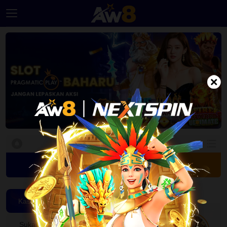
Halaman
Utama
Promosi
Duta
Hubungi
Kami
Papan
Log Masuk
Sertai
Pendahulu
Bahasa
Kasino
Kasino
HOT
HOT
Desktop
Sukan