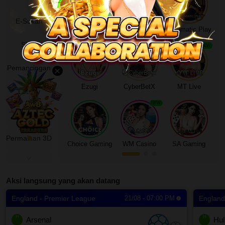
Muat
E-Sukan
Turun
Evolution
Sexy Baccarat
Pragmatic Play
Slots
NEW
NEW
VIP
Pemancingan
×
Afiliasi
Ezugi
CyberBetX
MT Live
Lottery
NEW
Poker
Permainan 3D
Choice Gaming
WM Casino
SA Gaming
Sabung Ayam
Aksi langsung yang akan datang
Permainan
Pantas
England - Premier League
21/08 - 07:00 PM
England
TV
H
H
Arsenal
Hul