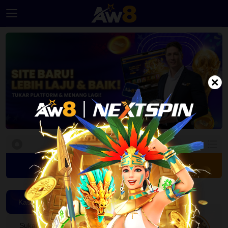
Halaman
Utama
Promosi
Duta
Hubungi
Kami
Papan
Log Masuk
Sertai
Pendahulu
Bahasa
Kasino
Kasino
HOT
HOT
Desktop
Sukan