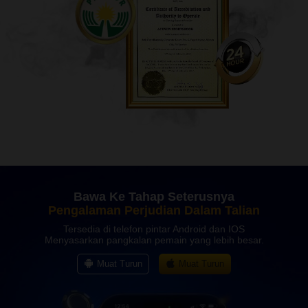
Bawa Ke Tahap Seterusnya
Pengalaman Perjudian Dalam Talian
Tersedia di telefon pintar Android dan IOS
Menyasarkan pangkalan pemain yang lebih besar.
Muat Turun
Muat Turun