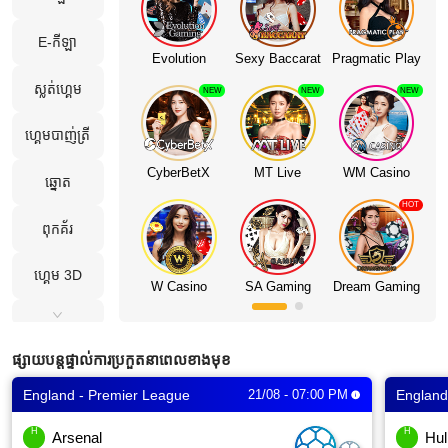
E-កីឡា
ដោនឡូដ
Evolution
Sexy Baccarat
Pragmatic Play
ស្លត់ហ្គេម
NEW
NEW
NEW
វីអាយភី
ហ្គេមបាញ់ត្រី
ភ្នាក់ងារ
CyberBetX
MT Live
WM Casino
ឆ្នោត
HOT
ពុកគ័រ
ហ្គេម 3D
W Casino
SA Gaming
Dream Gaming
ជល់មាន់
ផ្សាយបន្តផ្ទាល់ការប្រកួតនាពេលខាងមុខ
ហ្គេមដែលលឿន
England - Premier League
21/08 - 07:00 PM
England
Score
H
H
Arsenal
Hul