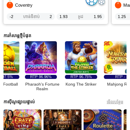
A
A
Coventry
Man
-2
ហាន់ឌីខាប់
2
1.93
អូដ
1.95
1.25
ការកំសាន្តថ្មីបំផុត
97.5%
RTP
96.96%
RTP
96.75%
RTP
-
Football
Pharaoh's Fortune
Kong The Striker
Mahjong Roa
Realm
កាស៊ីណូផ្សាយផ្ទាល់
មើលបន្ថែម