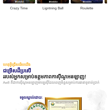
Crazy Time
Ligntning Ball
Roulette
ហេតុអ្វីជ្រើសរើសយើង
ជម្រើសដ៏ប្រសើ
ររបស់អ្នកសម្រាប់ឧត្តមភាពកាស៊ីណូអនឡាញ!
Aw8 គឺជាកាស៊ីណូអនឡាញម៉ាឡេស៊ីដែលពេញចិត្តសម្រាប់ការធានាទូទាត់ប្រាក់
ទទួលស្គាល់ដោយ: