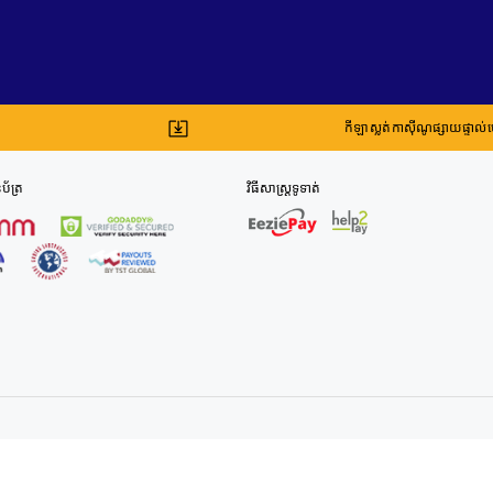
កីឡា
ស្លត់
កាស៊ីណូផ្សាយផ្ទាល់
ហ
នប័ត្រ
វិធីសាស្រ្តទូទាត់