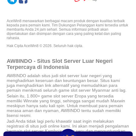
AceWin8 menawarkan berbagai macam produk dengan kualitas terbaik
kepada para pemain kami. Tim Dukungan Pelanggan kami tersedia untuk
membantu Anda 24 jam sehari. Semua informasi pribadi akan
diperlakukan dan disimpan dengan cara yang paling ketat dan paling
rahasia.
Hak Cipta AceWin8 © 2026. Seluruh hak cipta.
AW8INDO - Situs Slot Server Luar Negeri
Terpercaya di Indonesia
AW8INDO adalah situs judi slot server luar negeri yang
menghadirkan keseruan dan keuntungan besar. Situs kami
juga menghadirkan link alternatif yang memudahkan para
pemain menikmati seluruh game slot server Myanmar anti lag.
Selain itu, 1.800+ game slot server Eropa yang tersedia
memiliki Winrate yang tinggi, sehingga sangat mudah Maxwin
meskipun hanya satu kali spin. Untuk membuat para pemain
merasa aman dan nyaman, AW8INDO tentu sudah memiliki
lisensi resmi.
Jadi Anda tidak lagi perlu khawatir saat ingin melakukan
registrasi di situs judi online kami. Ini akan menjadi pengalaman
bermain slot server Kamboja paling seru dan menguntungkan
yang pernah ada!