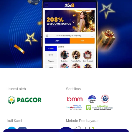
Lisensi oleh
Sertifikasi
Ikuti Kami
Metode Pembayaran