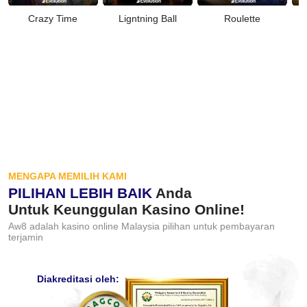
Crazy Time
Ligntning Ball
Roulette
MENGAPA MEMILIH KAMI
PILIHAN LEBIH BAIK
Anda
Untuk Keunggulan Kasino Online!
Aw8 adalah kasino online Malaysia pilihan untuk pembayaran
terjamin
Diakreditasi oleh: