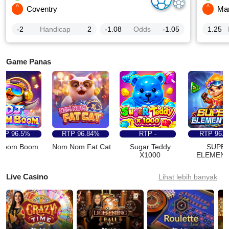
TV
A
A
Coventry
Man
-2
Handicap
2
-1.08
Odds
-1.05
1.25
Game Panas
P
96.5%
RTP
96.84%
RTP
-
RTP
96.5%
oom Boom
Nom Nom Fat Cat
Sugar Teddy
SUPER
X1000
ELEMENTS
Live Casino
Lihat lebih banyak