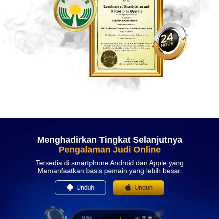
Menghadirkan Tingkat Selanjutnya
Pengalaman Judi Online
Tersedia di smartphone Android dan Apple yang
Memanfaatkan basis pemain yang lebih besar.
Unduh
Unduh