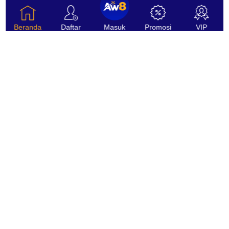
Beranda
Daftar
Masuk
Promosi
VIP
AceWin8 menawarkan berbagai macam produk dengan kualitas terbaik
kepada para pemain kami. Tim Dukungan Pelanggan kami tersedia untuk
membantu Anda 24 jam sehari. Semua informasi pribadi akan
diperlakukan dan disimpan dengan cara yang paling ketat dan paling
rahasia.
Hak Cipta AceWin8 © 2026. Seluruh hak cipta.
AW8INDO - Situs Slot Server Luar Negeri
Terpercaya di Indonesia
AW8INDO adalah situs judi slot server luar negeri yang
menghadirkan keseruan dan keuntungan besar. Situs kami
juga menghadirkan link alternatif yang memudahkan para
pemain menikmati seluruh game slot server Myanmar anti lag.
Selain itu, 1.800+ game slot server Eropa yang tersedia
memiliki Winrate yang tinggi, sehingga sangat mudah Maxwin
meskipun hanya satu kali spin. Untuk membuat para pemain
merasa aman dan nyaman, AW8INDO tentu sudah memiliki
lisensi resmi.
Jadi Anda tidak lagi perlu khawatir saat ingin melakukan
registrasi di situs judi online kami. Ini akan menjadi pengalaman
bermain slot server Kamboja paling seru dan menguntungkan
yang pernah ada!