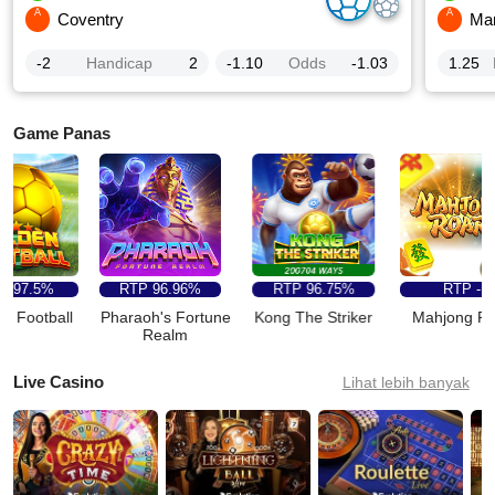
TV
A
A
Coventry
Man
-2
Handicap
2
-1.10
Odds
-1.03
1.25
Game Panas
97.5%
RTP
96.96%
RTP
96.75%
RTP
-
Football
Pharaoh's Fortune
Kong The Striker
Mahjong Roa
Realm
Live Casino
Lihat lebih banyak