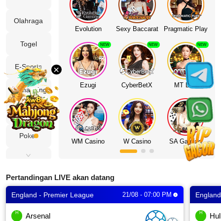
Unduh
Olahraga
Evolution
Sexy Baccarat
Pragmatic Play
Togel
VIP
NEW
NEW
NEW
E-Sports
×
Afiliasi
Ezugi
CyberBetX
MT Live
Memancing
Lotre
Poker
WM Casino
W Casino
SA Gaming
Permainan 3D
Pertandingan LIVE akan datang
Sabung Ayam
England - Premier League
21/08 - 07:00 PM
England
Permainan
Cepat
H
H
Arsenal
Hul