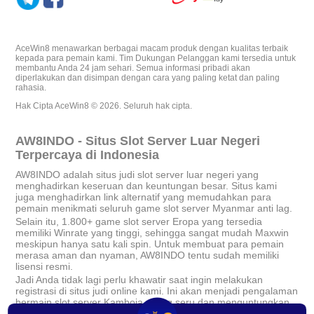
AceWin8 menawarkan berbagai macam produk dengan kualitas terbaik
kepada para pemain kami. Tim Dukungan Pelanggan kami tersedia untuk
membantu Anda 24 jam sehari. Semua informasi pribadi akan
diperlakukan dan disimpan dengan cara yang paling ketat dan paling
rahasia.
Hak Cipta AceWin8 © 2026. Seluruh hak cipta.
AW8INDO - Situs Slot Server Luar Negeri
Terpercaya di Indonesia
AW8INDO adalah situs judi slot server luar negeri yang
menghadirkan keseruan dan keuntungan besar. Situs kami
juga menghadirkan link alternatif yang memudahkan para
pemain menikmati seluruh game slot server Myanmar anti lag.
Selain itu, 1.800+ game slot server Eropa yang tersedia
memiliki Winrate yang tinggi, sehingga sangat mudah Maxwin
meskipun hanya satu kali spin. Untuk membuat para pemain
merasa aman dan nyaman, AW8INDO tentu sudah memiliki
lisensi resmi.
Jadi Anda tidak lagi perlu khawatir saat ingin melakukan
registrasi di situs judi online kami. Ini akan menjadi pengalaman
bermain slot server Kamboja paling seru dan menguntungkan
yang pernah ada!